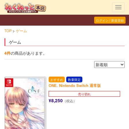
Toggl
navig
ログイン / 新規登録
TOP
ゲーム
ゲーム
4件
の商品があります。
おすすめ
数量限定
ONE. Nintendo Switch 通常版
売り切れ
¥8,250
（税込）