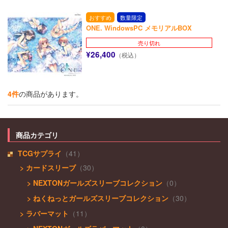
おすすめ
数量限定
ONE. WindowsPC メモリアルBOX
売り切れ
¥26,400
（税込）
4件
の商品があります。
商品カテゴリ
TCGサプライ
（41）
> カードスリーブ
（30）
> NEXTONガールズスリーブコレクション
（0）
> ねくねっとガールズスリーブコレクション
（30）
> ラバーマット
（11）