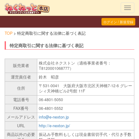
Toggl
navig
ログイン / 新規登録
TOP
特定商取引に関する法律に基づく表記
特定商取引に関する法律に基づく表記
株式会社ネクストン（適格事業者番号：
販売業者
T8120001068777）
運営責任者
鈴木 昭彦
〒531-0041 大阪府大阪市北区天神橋7-12-6 グレー
住所
シィ天神橋ビル2号館 11F
電話番号
06-4801-5050
FAX番号
06-4801-5552
メールアドレス
info@e-nexton.jp
URL
http://e-nexton.jp/
商品以外の必要
振込み手数料もしくは現金書留切手代・代引き手数