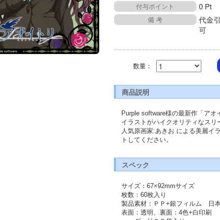
0 Pt
付与ポイント
代金
備 考
可
数量：
商品説明
Purple software様の最新
イラストがハイクオリティなスリ
人気原画家:あきお による美麗イ
トしてください。
スペック
サイズ：67×92mmサイズ
枚数：60枚入り
製品素材：ＰＰ+銀フィルム　日
表面：透明、裏面：4色+白印刷