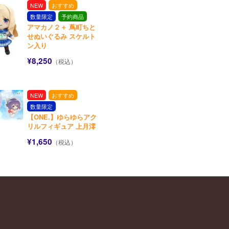
NEW
おすすめ
数量限定
予約商品
アマカノ２＋ 蔦町ちと
せぬいぐるみ スケルト
ン入り
¥8,250
（税込）
NEW
おすすめ
数量限定
【ONE.】ゆらゆらアク
リルフィギュア 上月澪
¥1,650
（税込）