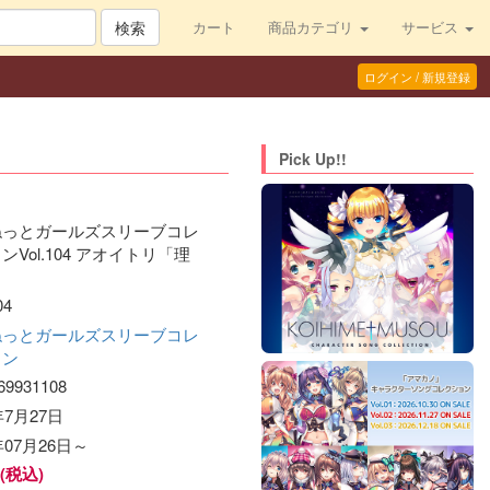
検索
カート
商品カテゴリ
サービス
ログイン / 新規登録
Pick Up!!
ねっとガールズスリーブコレ
ンVol.104 アオイトリ「理
04
ねっとガールズスリーブコレ
ョン
69931108
年7月27日
年07月26日～
円(税込)