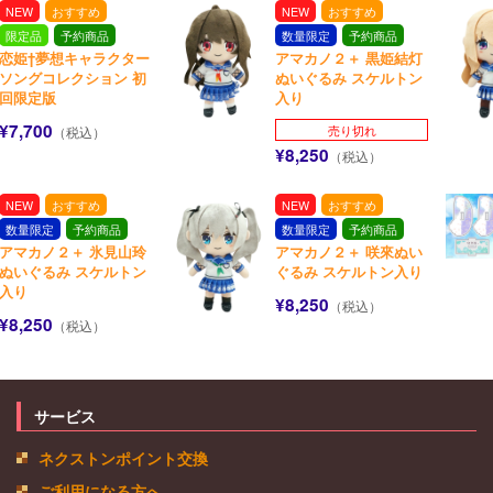
NEW
おすすめ
NEW
おすすめ
限定品
予約商品
数量限定
予約商品
恋姫†夢想キャラクター
アマカノ２＋ 黒姫結灯
ソングコレクション 初
ぬいぐるみ スケルトン
回限定版
入り
¥7,700
売り切れ
（税込）
¥8,250
（税込）
NEW
おすすめ
NEW
おすすめ
数量限定
予約商品
数量限定
予約商品
アマカノ２＋ 氷見山玲
アマカノ２＋ 咲來ぬい
ぬいぐるみ スケルトン
ぐるみ スケルトン入り
入り
¥8,250
（税込）
¥8,250
（税込）
サービス
ネクストンポイント交換
ご利用になる方へ