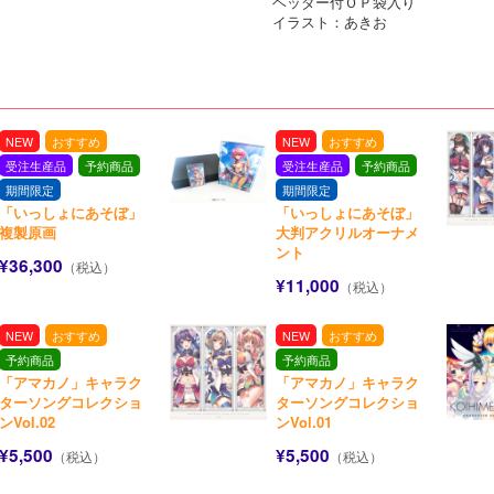
ヘッダー付ＯＰ袋入り
イラスト：あきお
NEW
おすすめ
NEW
おすすめ
受注生産品
予約商品
受注生産品
予約商品
期間限定
期間限定
「いっしょにあそぼ」
「いっしょにあそぼ」
複製原画
大判アクリルオーナメ
ント
¥36,300
（税込）
¥11,000
（税込）
NEW
おすすめ
NEW
おすすめ
予約商品
予約商品
「アマカノ」キャラク
「アマカノ」キャラク
ターソングコレクショ
ターソングコレクショ
ンVol.02
ンVol.01
¥5,500
¥5,500
（税込）
（税込）