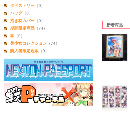
タペストリー
（0）
バッグ
（0）
抱き枕カバー
（0）
新着商品
期間限定商品
（74）
本
（0）
美少女コレクション
（74）
購入者限定通販
（0）