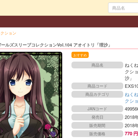
レクション
ールズスリーブコレクションVol.104 アオイトリ「理沙」
おすすめ
ねく
商品名
クショ
沙」
EXS1
商品コード
ねく
商品カテゴリ
クシ
49956
JANコード
2018
発売日
2018
販売期間
770 
販売価格