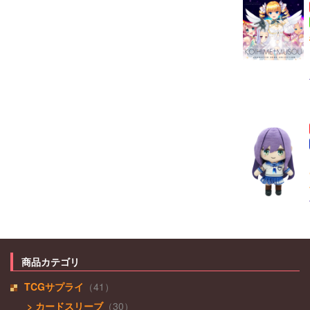
商品カテゴリ
TCGサプライ
（41）
> カードスリーブ
（30）