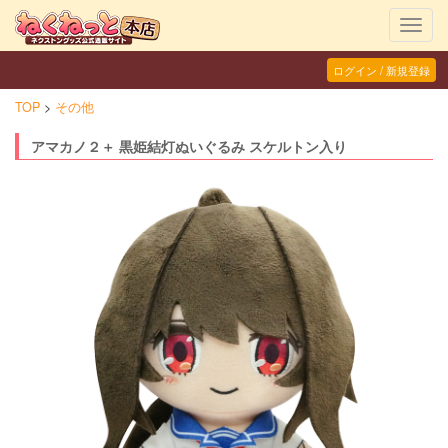
Toggl
navig
ログイン / 新規登録
TOP
その他
アマカノ２＋ 黒姫結灯ぬいぐるみ スケルトン入り