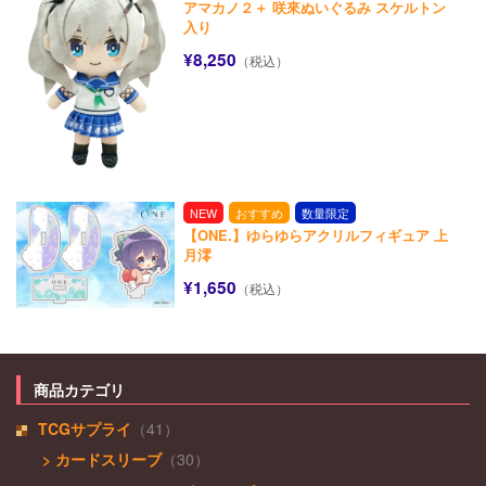
アマカノ２＋ 咲來ぬいぐるみ スケルトン
入り
¥8,250
（税込）
NEW
おすすめ
数量限定
【ONE.】ゆらゆらアクリルフィギュア 上
月澪
¥1,650
（税込）
商品カテゴリ
TCGサプライ
（41）
> カードスリーブ
（30）