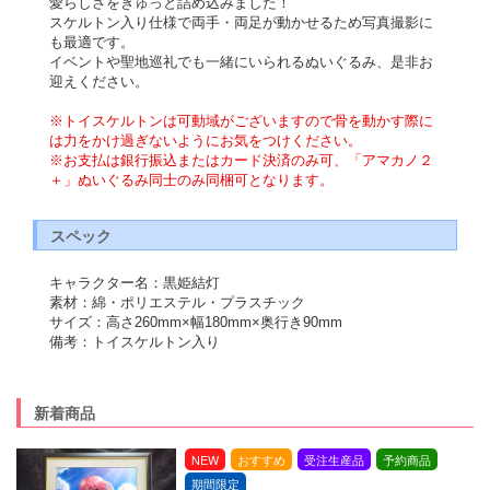
愛らしさをぎゅっと詰め込みました！
スケルトン入り仕様で両手・両足が動かせるため写真撮影に
も最適です。
イベントや聖地巡礼でも一緒にいられるぬいぐるみ、是非お
迎えください。
※トイスケルトンは可動域がございますので骨を動かす際に
は力をかけ過ぎないようにお気をつけください。
※お支払は銀行振込またはカード決済のみ可、「アマカノ２
＋」ぬいぐるみ同士のみ同梱可となります。
スペック
キャラクター名：黒姫結灯
素材：綿・ポリエステル・プラスチック
サイズ：高さ260mm×幅180mm×奥行き90mm
備考：トイスケルトン入り
新着商品
NEW
おすすめ
受注生産品
予約商品
期間限定