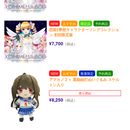
NEW
おすすめ
限定品
予約商品
恋姫†夢想キャラクターソングコレクショ
ン 初回限定版
¥7,700
（税込）
NEW
おすすめ
数量限定
予約商品
アマカノ２＋ 黒姫結灯ぬいぐるみ スケル
トン入り
売り切れ
¥8,250
（税込）