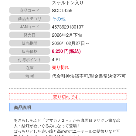
スケルトン入り
SCDL-055
商品コード
その他
商品カテゴリ
4573629130107
JANコード
2026年2月下旬
発売日
2026年02月27日～
販売期間
8,250 円(税込)
販売価格
4 Pt
付与ポイント
売り切れ
在庫
代金引換決済不可/現金書留決済不可
備 考
売り切れです。
商品説明
あざらしそふと『アマカノ２＋』から真面目ヤサグレ娘な恋
人・結灯がぬいぐるみになって登場！
ぱっちりとした赤い瞳と高めのポニーテールに髪飾りなど可