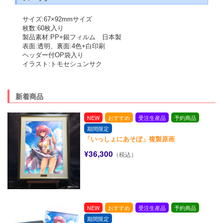
サイズ:67×92mmサイズ
枚数:60枚入り
製品素材:PP+銀フィルム　日本製
表面:透明、裏面:4色+白印刷
ヘッダー付OP袋入り
イラスト:トモセシュンサク
新着商品
NEW
おすすめ
受注生産品
予約商品
期間限定
「いっしょにあそぼ」複製原画
¥36,300
（税込）
NEW
おすすめ
受注生産品
予約商品
期間限定