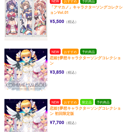
NEW
おすすめ
予約商品
「アマカノ」キャラクターソングコレクシ
ョンVol.01
¥5,500
（税込）
NEW
おすすめ
予約商品
恋姫†夢想キャラクターソングコレクショ
ン
¥3,850
（税込）
NEW
おすすめ
限定品
予約商品
恋姫†夢想キャラクターソングコレクショ
ン 初回限定版
¥7,700
（税込）