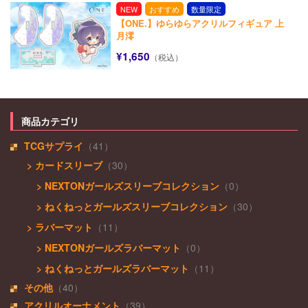
NEW
おすすめ
数量限定
【ONE.】ゆらゆらアクリルフィギュア 上
月澪
¥1,650
（税込）
商品カテゴリ
TCGサプライ
（41）
> カードスリーブ
（30）
> NEXTONガールズスリーブコレクション
（0）
> ねくねっとガールズスリーブコレクション
（30）
> ラバーマット
（11）
> NEXTONガールズラバーマット
（0）
> ねくねっとガールズラバーマット
（11）
その他
（40）
アクリルオーナメント
（39）