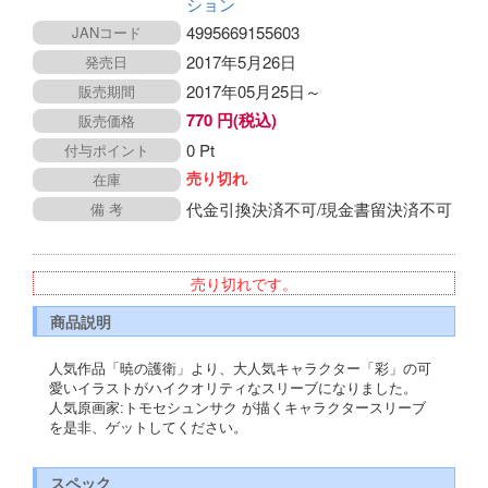
ション
4995669155603
JANコード
2017年5月26日
発売日
2017年05月25日～
販売期間
770 円(税込)
販売価格
0 Pt
付与ポイント
売り切れ
在庫
代金引換決済不可/現金書留決済不可
備 考
売り切れです。
商品説明
人気作品「暁の護衛」より、大人気キャラクター「彩」の可
愛いイラストがハイクオリティなスリーブになりました。
人気原画家:トモセシュンサク が描くキャラクタースリーブ
を是非、ゲットしてください。
スペック