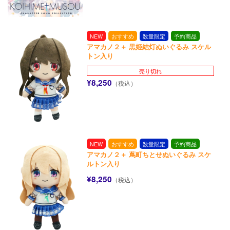
NEW
おすすめ
数量限定
予約商品
アマカノ２＋ 黒姫結灯ぬいぐるみ スケル
トン入り
売り切れ
¥8,250
（税込）
NEW
おすすめ
数量限定
予約商品
アマカノ２＋ 蔦町ちとせぬいぐるみ スケ
ルトン入り
¥8,250
（税込）