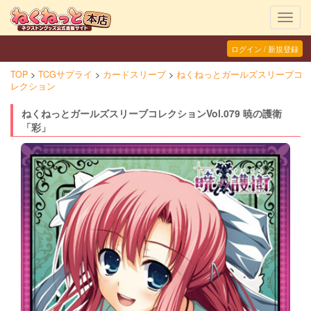
Toggl
navig
ログイン / 新規登録
TOP
TCGサプライ
カードスリーブ
ねくねっとガールズスリーブコ
レクション
ねくねっとガールズスリーブコレクションVol.079 暁の護衛
「彩」