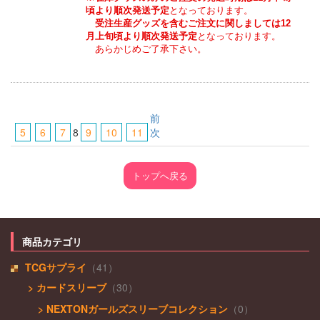
頃より順次発送予定
となっております。
受注生産グッズを含むご注文に関しましては12
月上旬頃より順次発送予定
となっております。
　あらかじめご了承下さい。
前
5
6
7
8
9
10
11
次
トップへ戻る
商品カテゴリ
TCGサプライ
（41）
> カードスリーブ
（30）
> NEXTONガールズスリーブコレクション
（0）