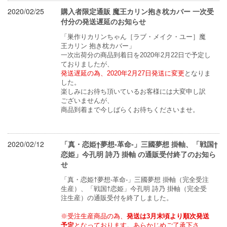
2020/02/25
購入者限定通販 魔王カリン抱き枕カバー 一次受
付分の発送遅延のお知らせ
「巣作りカリンちゃん［ラブ・メイク・ユー］魔
王カリン 抱き枕カバー」
一次出荷分の商品到着日を2020年2月22日で予定し
ておりましたが、 
発送遅延の為、2020年2月27日発送に変更
となりま
した。
楽しみにお待ち頂いているお客様には大変申し訳
ございませんが、
商品到着まで今しばらくお待ちくださいませ。
2020/02/12
「真・恋姫†夢想-革命-」三國夢想 掛軸、「戦国†
恋姫」今孔明 詩乃 掛軸 の通販受付終了のお知ら
せ
「真・恋姫†夢想-革命-」三國夢想 掛軸（完全受注
生産）、「戦国†恋姫」今孔明 詩乃 掛軸（完全受
注生産）の通販受付を終了しました。
※受注生産商品の為、
発送は3月末頃より順次発送
予定
となっております。あらかじめご了承下さ