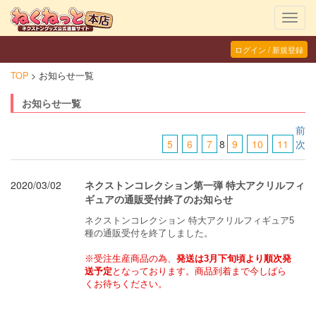
Toggl
navig
ログイン / 新規登録
TOP
お知らせ一覧
お知らせ一覧
前
5
6
7
8
9
10
11
次
2020/03/02
ネクストンコレクション第一弾 特大アクリルフィ
ギュアの通販受付終了のお知らせ
ネクストンコレクション 特大アクリルフィギュア5
種の通販受付を終了しました。
※受注生産商品の為、
発送は3月下旬頃より順次発
送予定
となっております。商品到着まで今しばら
くお待ちください。