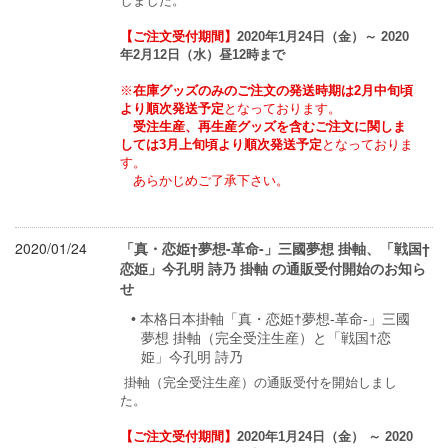
しました。
【ご注文受付期間】
2020年1月24日（金）～ 2020
年2月12日（水）昼12時まで
※
在庫グッズのみのご注文の発送時期は2月中旬頃
より順次発送予定
となっております。
受注生産、再生産グッズを含むご注文に関しま
しては3月上旬頃より順次発送予定
となっておりま
す。
　あらかじめご了承下さい。
2020/01/24
「真・恋姫†夢想-革命-」三國夢想 掛軸、「戦国†
恋姫」今孔明 詩乃 掛軸 の通販受付開始のお知ら
せ
本格日本掛軸「真・恋姫†夢想-革命-」三國
夢想 掛軸（完全受注生産）と「戦国†恋
姫」今孔明 詩乃
 掛軸（完全受注生産）の通販受付を開始しまし
た。
【ご注文受付期間】
2020年1月24日（金） ～ 2020