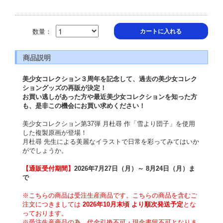
数量：
カートに入れる
商品説明
美少女コレクション３周年を記念して、過去の美少女コレク
ショングッズの再販が決定！
お買い逃しがあった方や最近美少女コレクションを知った方
も、是非この機会にお買い求めください！
美少女コレクション第37弾 月杜尋 作「雪より団子」を使用
した複製原画が登場！
月杜尋 先生による美麗なイラストで日常を彩ってみてはいか
がでしょうか。
【通販受付期間】
2026年7月27日（月）～ 8月24日（月）ま
で
※こちらの商品は受注生産商品です。こちらの商品を含むご
注文につきましては 
2026年10月末頃 より順次発送予定
とな
っております。
※受注生産商品の為、代金引換不可・現金書留不可となりま