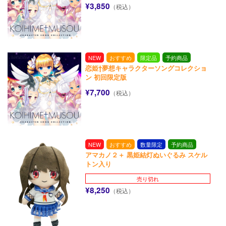
¥3,850
（税込）
NEW
おすすめ
限定品
予約商品
恋姫†夢想キャラクターソングコレクショ
ン 初回限定版
¥7,700
（税込）
NEW
おすすめ
数量限定
予約商品
アマカノ２＋ 黒姫結灯ぬいぐるみ スケル
トン入り
売り切れ
¥8,250
（税込）