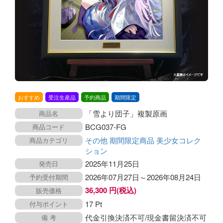
おすすめ
受注生産品
予約商品
期間限定
「雪より団子」複製原画
商品名
BCG037-FG
商品コード
その他
期間限定商品
美少女コレク
商品カテゴリ
ション
2025年11月25日
発売日
2026年07月27日～2026年08月24日
予約受付期間
36,300 円(税込)
販売価格
17 Pt
付与ポイント
代金引換決済不可/現金書留決済不可
備 考