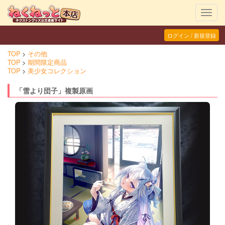
Toggl
navig
ログイン / 新規登録
TOP
その他
TOP
期間限定商品
TOP
美少女コレクション
「雪より団子」複製原画