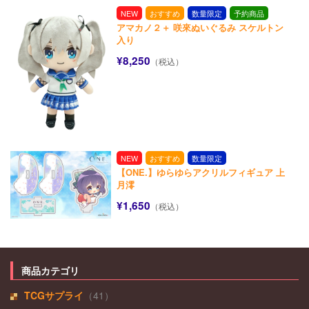
NEW
おすすめ
数量限定
予約商品
アマカノ２＋ 咲來ぬいぐるみ スケルトン
入り
¥8,250
（税込）
NEW
おすすめ
数量限定
【ONE.】ゆらゆらアクリルフィギュア 上
月澪
¥1,650
（税込）
商品カテゴリ
TCGサプライ
（41）