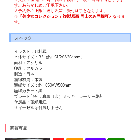
す。あらかじめご了承下さい。
※予約数の上限に達し次第、受付終了となります。
※
「美少女コレクション」複製原画 同士のみ同梱可
となりま
す。
スペック
イラスト：月杜尋
本体サイズ：B3（約H515×W364mm）
面材：アクリル
印刷：フルカラー
製造：日本
額縁材質：木製
額縁サイズ：約H650×W500mm
額縁カラー：黒
プレート部分：真鍮（金）メッキ、レーザー彫刻
付属品：額縁用紐
※イーゼルは付属しません
新着商品