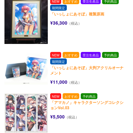
NEW
おすすめ
受注生産品
予約商品
期間限定
「いっしょにあそぼ」複製原画
¥36,300
（税込）
NEW
おすすめ
受注生産品
予約商品
期間限定
「いっしょにあそぼ」大判アクリルオーナ
メント
¥11,000
（税込）
NEW
おすすめ
予約商品
「アマカノ」キャラクターソングコレクシ
ョンVol.03
¥5,500
（税込）